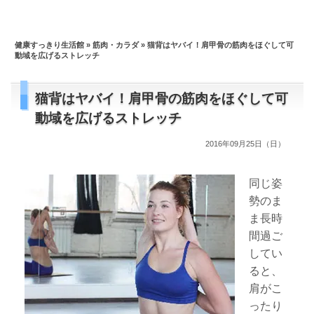
健康すっきり生活館
»
筋肉・カラダ
» 猫背はヤバイ！肩甲骨の筋肉をほぐして可
動域を広げるストレッチ
猫背はヤバイ！肩甲骨の筋肉をほぐして可
動域を広げるストレッチ
2016年09月25日（日）
同じ姿
勢のま
ま長時
間過ご
してい
ると、
肩がこ
ったり