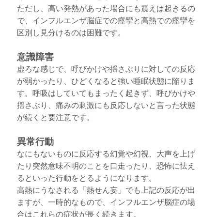
ただし、高い発熱があった場合にも震えは起きるの
で、インフルエンザ脳症での痙攣と高熱での痙攣を
区別し見分けるのは困難です。
意識障害
虚ろな感じで、呼びかけや揺さぶりに対しての反応
が弱かったり、ひどくなると強い睡眠状態に陥りま
す。呼吸はしていてもまったく起きず、呼びかけや
揺さぶり、痛みの刺激にも反応しないと言った状態
が続くと要注意です。
異常行動
なにもないものに反応する幻覚や幻視、大声を上げ
たり突然意味不明のことを口走ったり、恐怖に怯え
るといった行動をとるようになります。
高熱にうなされる「熱せん妄」でも上記の反応が出
ますが、一時的なもので、インフルエンザ脳症の場
合はこれらの症状が長く続きます。