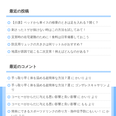
最近の投稿
【介護】ベッドから車イスの移乗のときは足を入れる？開く？
刺さったトゲが抜けない時はこの方法を試してみて！
災害時の在宅避難のために！食料は日常備蓄しておこう
防災用リュックの大きさは何リットルがおすすめ？
地震が原因で起こる二次災害！例えばどんなのがある？
最近のコメント
手っ取り早く体を温める超簡単な方法７選
に
かいり
より
手っ取り早く体を温める超簡単な方法７選
に
ゴンザレスキャサリン
よ
り
コーヒーがからだに与える悪い影響と良い影響
に
かいり
より
コーヒーがからだに与える悪い影響と良い影響
に
もも
より
簡単にできるスポーツドリンクの作り方・熱中症予防にもいい！
に
か
いり
より